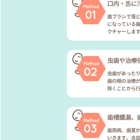
口内・舌に
歯ブラシで落
になっている
クチャーしま
虫歯や治療
虫歯があった
歯の根の治療
除くことから
歯槽膿漏、
歯周病、歯茎
いきます。炎